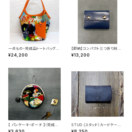
一点もの・完成品トートバッグ「C
【即納】コンパクト三つ折り財布『
OLT」(M) 「abstract(A))」×オ
PREGO(プレゴ）』「MISSOUR
¥24,200
¥13,200
レンジレザー
I」（ネイビーレザー）×五芒星シ
ルバーゴールド
【 パンケーキ・ポーチ 】（完成品）
STUD (スタッド）カードケース
「カーニバル(A)」×ブラックレザ
(ブラック)【完成品】
¥3,630
¥8,250