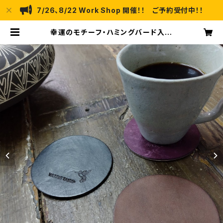
7/26、8/22 Work Shop 開催！！ ご予約受付中！！
幸運のモチーフ・ハミングバード入
味わいと愛着が深まる 『 コースター』
イタリア IL PONTE社製・Mayaレ
ザー 受注制作品 | YAZZIE TAI
SE / ヤジーテイス