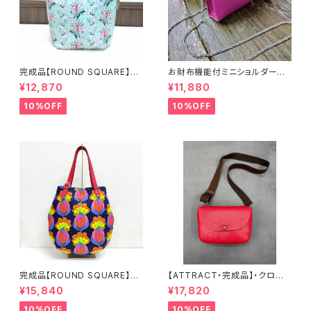
完成品【ROUND SQUARE】ト
お財布機能付ミニショルダー完
ート（S）「plume(A)」×パープル
成品【SPRING】しなやかで発色
¥12,870
¥11,880
ベリーレザー
豊なイタリアンレザー（パープル
ベリー）
10%OFF
10%OFF
完成品【ROUND SQUARE】ト
【ATTRACT・完成品】・クロム
ート（M）「ピーコック(C)」×レッ
鞣しイタリアンレザー（レッド）シ
¥15,840
¥17,820
ドレザー
ョルダー
10%OFF
10%OFF