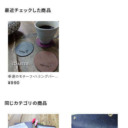
最近チェックした商品
幸運のモチーフ・ハミングバード
入 味わいと愛着が深まる 『 コ
¥990
ースター』 イタリア IL PONT
E社製・Mayaレザー 受注制作
品
同じカテゴリの商品