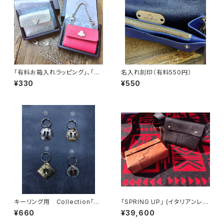
「有料お箱入れラッピング」、「特
名入れ刻印（有料550円）
製袋入れラッピング」はこちらか
¥330
¥550
らご注文ください。
キーリング用 Collection「コ
「SPRING UP」 (イタリアンレザ
ンチョ チャーム」 スター、スク
ー・Maya製) 受注制作品
¥660
¥39,600
エア 型